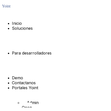
Yoint
Menú
Inicio
Soluciones
Open
Finance
Open
Payments
Para desarrolladores
Open
Finance
Open
Payments
Demo
Contactanos
Portales Yoint
Open
Finance
Admin
Open