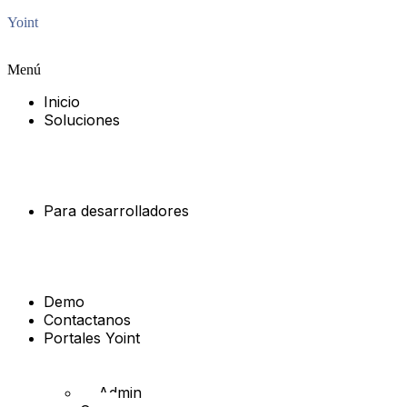
Yoint
Menú
Inicio
Soluciones
Open
Finance
Open
Payments
Para desarrolladores
Open
Finance
Open
Payments
Demo
Contactanos
Portales Yoint
Open
Finance
Admin